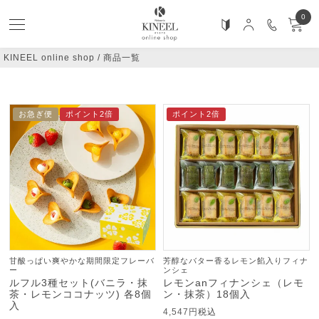
0
KINEEL online shop
商品一覧
おすすめ順
価格が安い順
価格が高い順
新着順
お急ぎ便
ポイント2倍
ポイント2倍
甘酸っぱい爽やかな期間限定フレーバ
芳醇なバター香るレモン餡入りフィナ
ー
ンシェ
ルフル3種セット(バニラ・抹
レモンanフィナンシェ（レモ
茶・レモンココナッツ) 各8個
ン・抹茶）18個入
入
4,547
税込