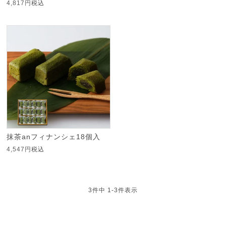
4,817
税込
抹茶anフィナンシェ18個入
4,547
税込
3
件中
1
-
3
件表示