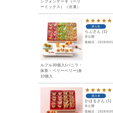
シフォンケーキ（ベリ
ーミックス）（冷凍）
購入者
らぶ
1
非公開
投稿日
2026/03/
ルフル30個入(バニラ・
抹茶・ベリーベリー)各
10個入
購入者
かほる
1
非公開
投稿日
2026/03/