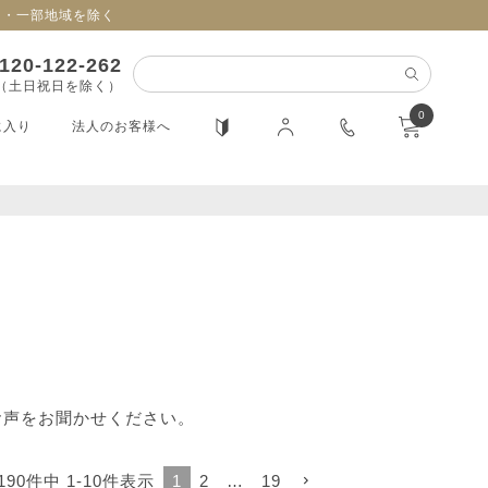
日・一部地域を除く
120-122-262
0（土日祝日を除く）
0
に入り
法人のお客様へ
お声をお聞かせください。
190
件中
1
-
10
件表示
1
2
…
19