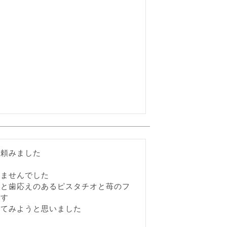
頼みました

ませんでした

地と歯応えのあるピスタチオと苺のフ
す

べてみようと思いました