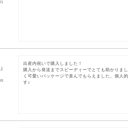
01
出産内祝いで購入しました！

1
購入から発送までスピーディーでとても助かりま
く可愛いパッケージで喜んでもらえました。個人
30
す♪