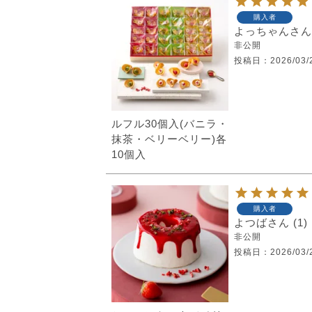
購入者
よっちゃん
非公開
投稿日
2026/03/
ルフル30個入(バニラ・
抹茶・ベリーベリー)各
10個入
購入者
よつば
1
非公開
投稿日
2026/03/