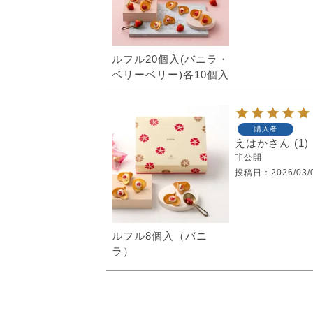
ルフル20個入(バニラ・
ベリーベリー)各10個入
購入者
えはか
1
非公開
投稿日
2026/03/
ルフル8個入（バニ
ラ）