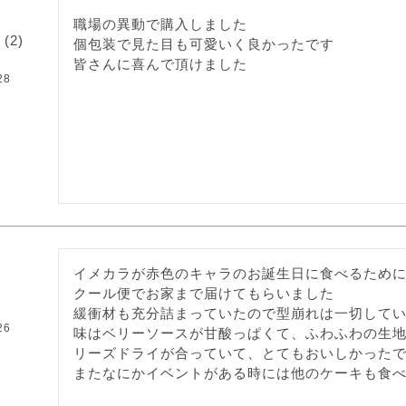
職場の異動で購入しました

2
個包装で見た目も可愛いく良かったです

皆さんに喜んで頂けました
28
イメカラが赤色のキャラのお誕生日に食べるために
クール便でお家まで届けてもらいました

緩衝材も充分詰まっていたので型崩れは一切してい
26
味はベリーソースが甘酸っぱくて、ふわふわの生
リーズドライが合っていて、とてもおいしかったで
またなにかイベントがある時には他のケーキも食