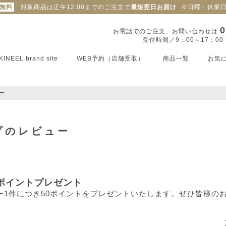
料無料
対象商品は正午12:00までのご注文で
最短翌日お届け
※日曜・休業
0
お電話でのご注文、お問い合わせは
受付時間／9：00～17：0
KINEEL brand site
WEB予約（店舗受取）
商品一覧
お気
ー
ップのレビュー
ポイントプレゼント
ー1件につき50ポイントをプレゼントいたします。ぜひ皆様の