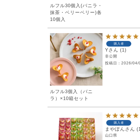
ルフル30個入(バニラ・
抹茶・ベリーベリー)各
10個入
購入者
Y
1
非公開
投稿日
2026/04/
ルフル3個入（バニ
ラ）×10箱セット
購入者
まやぽん
山口県