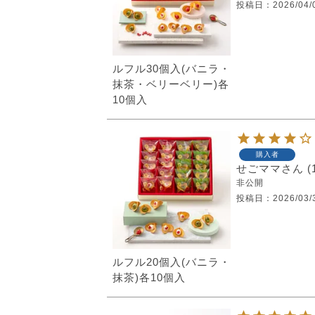
投稿日
2026/04/
ルフル30個入(バニラ・
抹茶・ベリーベリー)各
10個入
購入者
せごママ
非公開
投稿日
2026/03/
ルフル20個入(バニラ・
抹茶)各10個入