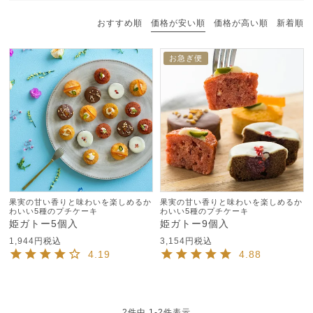
おすすめ順
価格が安い順
価格が高い順
新着順
お急ぎ便
果実の甘い香りと味わいを楽しめるか
果実の甘い香りと味わいを楽しめるか
わいい5種のプチケーキ
わいい5種のプチケーキ
姫ガトー5個入
姫ガトー9個入
1,944
税込
3,154
税込
4.19
4.88
2
件中
1
-
2
件表示