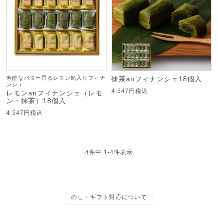
芳醇なバター香るレモン餡入りフィナ
抹茶anフィナンシェ18個入
ンシェ
4,547
税込
レモンanフィナンシェ（レモ
ン・抹茶）18個入
4,547
税込
4
件中
1
-
4
件表示
のし・ギフト対応について