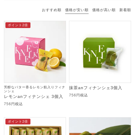
おすすめ順
価格が安い順
価格が高い順
新着順
ポイント2倍
芳醇なバター香るレモン餡入りフィナ
抹茶anフィナンシェ3個入
ンシェ
756
税込
レモンanフィナンシェ 3個入
756
税込
ポイント2倍