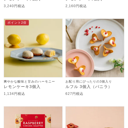
3,240
税込
2,160
税込
ポイント2倍
爽やかな酸味と甘みのハーモニー
お配り用にぴったりの3個入り
レモンケーキ3個入
ルフル 3個入（バニラ）
1,134
税込
627
税込