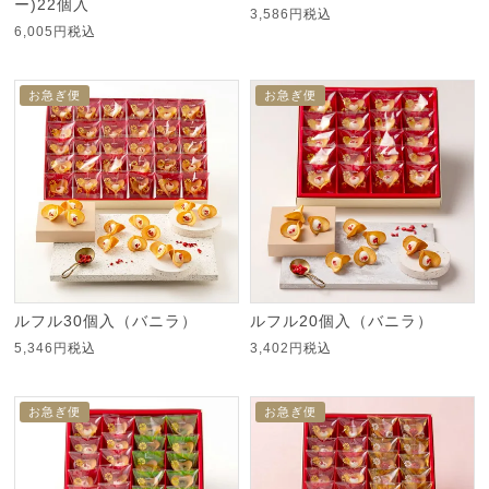
ー)22個入
3,586
税込
6,005
税込
お急ぎ便
お急ぎ便
ルフル30個入（バニラ）
ルフル20個入（バニラ）
5,346
税込
3,402
税込
お急ぎ便
お急ぎ便