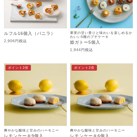
ルフル16個入（バニラ）
果実の甘い香りと味わいを楽しめるか
わいい5種のプチケーキ
2,906
税込
姫ガトー5個入
1,944
税込
ポイント2倍
ポイント2倍
爽やかな酸味と甘みのハーモニー
爽やかな酸味と甘みのハーモニー
レモンケーキ9個入
レモンケーキ6個入