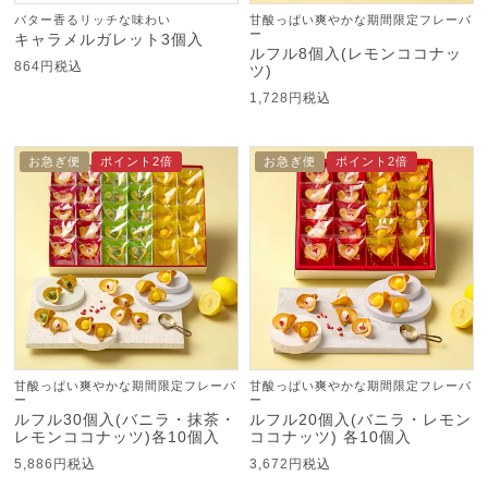
バター香るリッチな味わい
甘酸っぱい爽やかな期間限定フレーバ
ー
キャラメルガレット3個入
ルフル8個入(レモンココナッ
864
税込
ツ)
1,728
税込
お急ぎ便
ポイント2倍
お急ぎ便
ポイント2倍
甘酸っぱい爽やかな期間限定フレーバ
甘酸っぱい爽やかな期間限定フレーバ
ー
ー
ルフル30個入(バニラ・抹茶・
ルフル20個入(バニラ・レモン
レモンココナッツ)各10個入
ココナッツ) 各10個入
5,886
税込
3,672
税込