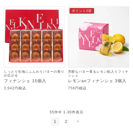
ポイント2倍
しっとり生地にふんわりバターの香り
芳醇なバター香るレモン餡入りフィナ
が広がる
ンシェ
フィナンシェ 15個入
レモンanフィナンシェ 3個入
3,942
税込
756
税込
55
件中
1
-
30
件表示
1
2