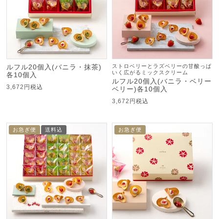
ルフル20個入(バニラ・抹茶)
ストロベリーとラズベリーの甘酸っぱ
いく広がるミックスクリーム
各10個入
ルフル20個入(バニラ・ベリー
3,672
税込
ベリー)各10個入
3,672
税込
お急ぎ便
送料込
お急ぎ便