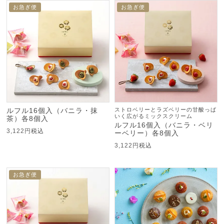
お急ぎ便
お急ぎ便
ルフル16個入（バニラ・抹
ストロベリーとラズベリーの甘酸っぱ
いく広がるミックスクリーム
茶）各8個入
ルフル16個入（バニラ・ベリ
3,122
税込
ーベリー）各8個入
3,122
税込
お急ぎ便