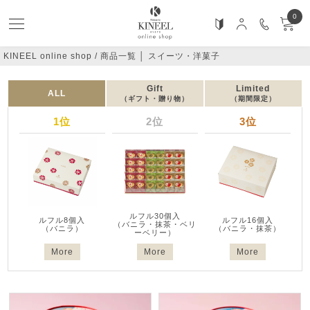
0
KINEEL online shop
商品一覧 │ スイーツ・洋菓子
Gift
Limited
ALL
（ギフト・贈り物）
（期間限定）
1位
2位
3位
ルフル30個入
ルフル8個入
ルフル16個入
（バニラ・抹茶・ベリ
（バニラ）
（バニラ・抹茶）
ーベリー）
More
More
More
おすすめ順
価格が安い順
価格が高い順
新着順