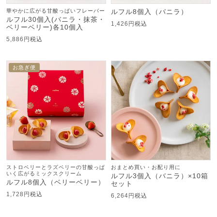
華やかに広がる甘酸っぱいフレーバー
ルフル8個入（バニラ）
ルフル30個入(バニラ・抹茶・
1,426
税込
ベリーベリー)各10個入
5,886
税込
お急ぎ便
ストロベリーとラズベリーの甘酸っぱ
おまとめ買い・お配り用に
いく広がるミックスクリーム
ルフル3個入（バニラ）×10箱
ルフル8個入（ベリーベリー）
セット
1,728
税込
6,264
税込