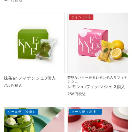
ポイント2倍
抹茶anフィナンシェ3個入
芳醇なバター香るレモン餡入りフィナ
ンシェ
756
税込
レモンanフィナンシェ 3個入
756
税込
クール便（冷凍）
クール便（冷凍）