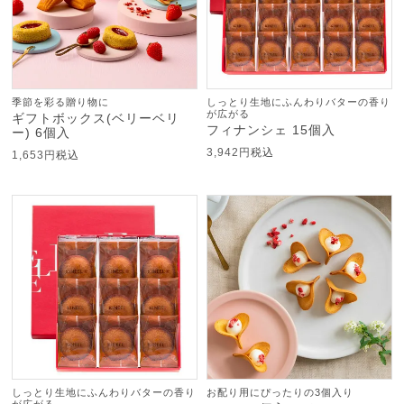
季節を彩る贈り物に
しっとり生地にふんわりバターの香り
が広がる
ギフトボックス(ベリーベリ
フィナンシェ 15個入
ー) 6個入
3,942
税込
1,653
税込
しっとり生地にふんわりバターの香り
お配り用にぴったりの3個入り