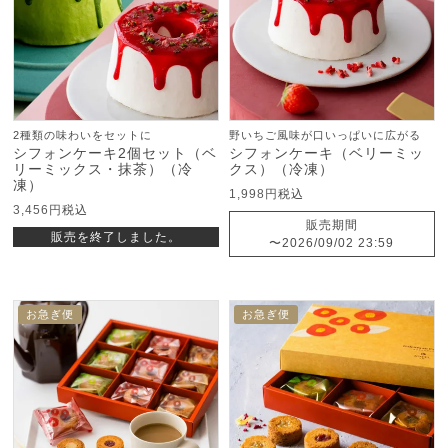
2種類の味わいをセットに
野いちご風味が口いっぱいに広がる
シフォンケーキ2個セット（ベ
シフォンケーキ（ベリーミッ
リーミックス・抹茶）（冷
クス）（冷凍）
凍）
1,998
税込
3,456
税込
販売期間
販売を終了しました。
〜
2026/09/02 23:59
お急ぎ便
お急ぎ便