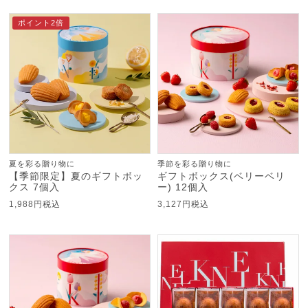
ポイント2倍
夏を彩る贈り物に
季節を彩る贈り物に
【季節限定】夏のギフトボッ
ギフトボックス(ベリーベリ
クス 7個入
ー) 12個入
1,988
税込
3,127
税込