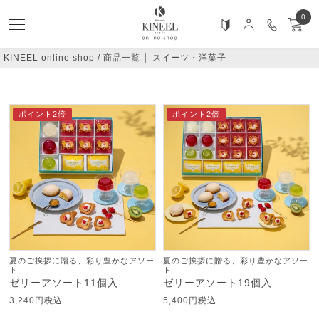
0
KINEEL online shop
商品一覧 │ スイーツ・洋菓子
おすすめ順
価格が安い順
価格が高い順
新着順
ポイント2倍
ポイント2倍
夏のご挨拶に贈る、彩り豊かなアソー
夏のご挨拶に贈る、彩り豊かなアソー
ト
ト
ゼリーアソート11個入
ゼリーアソート19個入
3,240
税込
5,400
税込