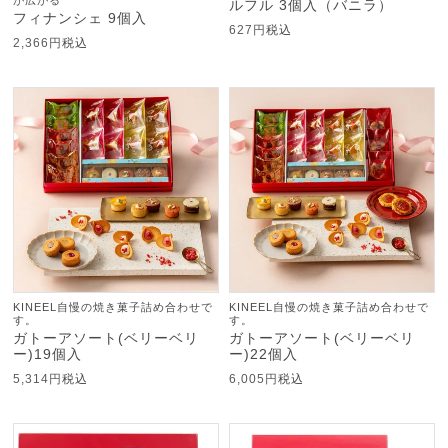
が広がる
ルフル 3個入（バニラ）
フィナンシェ 9個入
627
税込
2,366
税込
KINEEL自慢の焼き菓子詰め合わせで
KINEEL自慢の焼き菓子詰め合わせで
す。
す。
ガトーアソート(ベリーベリ
ガトーアソート(ベリーベリ
ー)19個入
ー)22個入
5,314
税込
6,005
税込