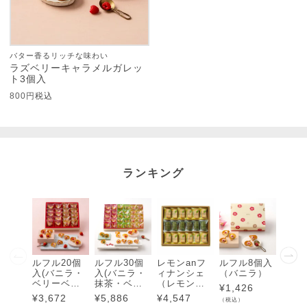
バター香るリッチな味わい
ラズベリーキャラメルガレッ
ト3個入
800
税込
ランキング
ルフル20個
ルフル30個
レモンanフ
ルフル8個入
ルフル
入(バニラ・
入(バニラ・
ィナンシェ
（バニラ）
入（
ベリーベリ
抹茶・ベリ
（レモン・
ラ・
¥
1,426
ー)各10個入
ーベリー)各1
抹茶）18個
ベリ
¥
3,672
¥
5,886
¥
4,547
¥
3,1
（税込）
0個入
入
個入