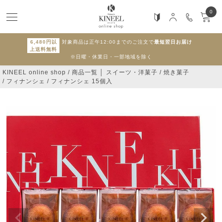
0
6,480円以
対象商品は正午12:00までのご注文で
最短翌日お届け
上送料無料
※日曜・休業日・一部地域を除く
KINEEL online shop
商品一覧 │ スイーツ・洋菓子
焼き菓子
フィナンシェ
フィナンシェ 15個入