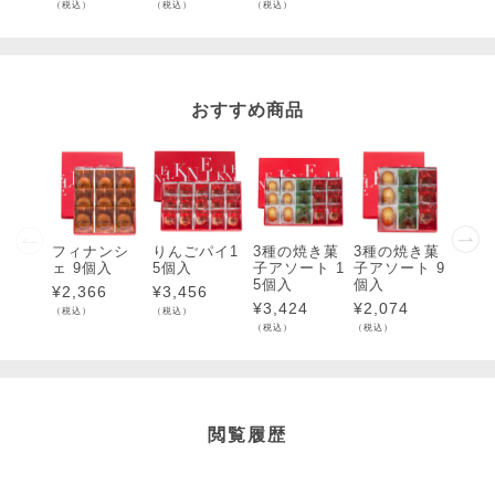
（税込）
（税込）
（税込）
（税込）
おすすめ商品
フィナンシ
りんごパイ1
3種の焼き菓
3種の焼き菓
抹茶a
ェ 9個入
5個入
子アソート 1
子アソート 9
ナンシ
5個入
個入
個入
¥
2,366
¥
3,456
¥
3,424
¥
2,074
¥
4,5
（税込）
（税込）
（税込）
（税込）
（税込）
閲覧履歴