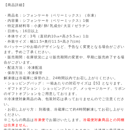
【商品詳細】
・商品名：シフォンケーキ（ベリーミックス）（冷凍）
・内容量：シフォンケーキ（ベリーミックス）1個
・特定原材料等：小麦/ 卵/ 乳成分/ 大豆 / ゼラチン
・日持ち：16日以上
・本体サイズ：3号（直径約10㎝×高さ5.5㎝）1台
・外装サイズ：幅11.5×奥行11.5×高さ7(cm)
※パッケージやお箱のデザインなど、予告なく変更となる場合がござい
ます。予めご了承ください。
・販売期間：在庫状況により販売期間の変更や、早期に販売終了する場
合がございます。
・配送方法： 冷凍配送
・保存方法： 冷凍保管
解凍後は冷蔵庫に保管の上、24時間以内でお召し上がりください。
・ショッピングバッグ： 一箱あたりの対応サイズは【S】となります。
・ギフトオプション： ショッピングバッグ、メッセージカード、リボン
のギフトオプションをご用意しております。
※冷凍便対象商品の為、包装対応は承っておりませんのでご注意くださ
い。
・お召し上がり方： 到着後、冷蔵庫にて約4時間解凍してお召し上がり
ください。
※こちらの商品は
冷凍便
でお届けいたします。
冷蔵便対象商品との同梱
は出来ません。