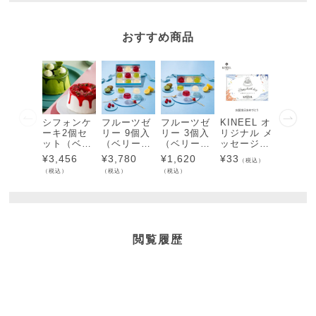
おすすめ商品
シフォンケ
フルーツゼ
フルーツゼ
KINEEL オ
Flower
ーキ2個セ
リー 9個入
リー 3個入
リジナル メ
e Box
ット（ベリ
（ベリー＆
（ベリー＆
ッセージカ
ラワー
ーミック
ベリーチー
ベリーチー
ード（誕生
キボッ
¥
3,456
¥
3,780
¥
1,620
¥
33
¥
4,968
（税込）
ス・抹茶）
ズ・レモン
ズ・レモン
日おめでと
ス）
（税込）
（税込）
（税込）
（税込）
（冷凍）
＆チーズ・
＆チーズ・
う）
キウイ＆チ
キウイ＆チ
ーズ）
ーズ）
閲覧履歴