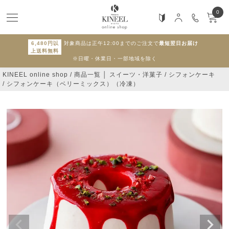
0
6,480円以
対象商品は正午12:00までのご注文で
最短翌日お届け
上送料無料
※日曜・休業日・一部地域を除く
KINEEL online shop
商品一覧 │ スイーツ・洋菓子
シフォンケーキ
シフォンケーキ（ベリーミックス）（冷凍）