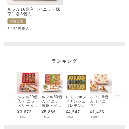
ルフル16個入（バニラ・抹
茶）各8個入
お急ぎ便
3,122
税込
ランキング
ルフル20個
ルフル30個
レモンanフ
ルフル8個
ルフル1
入(バニラ・
入(バニラ・
ィナンシェ
入（バニ
入（バ
ベリーベリ
抹茶・ベリ
（レモン・
ラ）
ラ・ベ
ー)各10個
ーベリー)各
抹茶）18個
ベリー
¥
3,672
¥
5,886
¥
4,547
¥
1,426
¥
3,122
入
10個入
入
8個入
（税込）
（税込）
（税込）
（税込）
（税込）