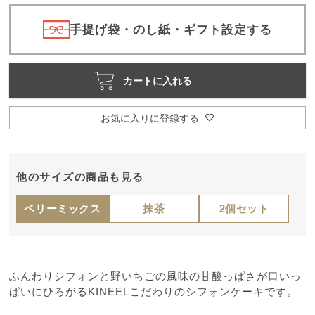
須
)
手提げ袋・のし紙・ギフト設定する
カートに入れる
お気に入りに登録する
他のサイズの商品も見る
ベリーミックス
抹茶
2個セット
ふんわりシフォンと野いちごの風味の甘酸っぱさが口いっ
ぱいにひろがるKINEELこだわりのシフォンケーキです。