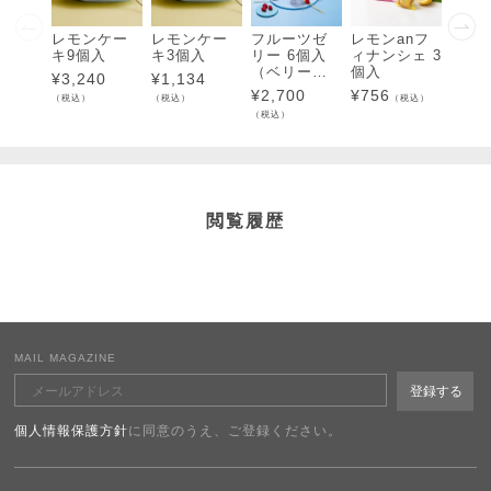
レモンケー
レモンケー
フルーツゼ
レモンanフ
フル
キ9個入
キ3個入
リー 6個入
ィナンシェ 3
リー 
（ベリー＆
個入
（ベ
¥
3,240
¥
1,134
ベリーチー
ベリ
¥
2,700
¥
756
¥
2,7
（税込）
（税込）
（税込）
ズ・レモン
ズ・
（税込）
（税込）
＆チーズ・
＆チ
キウイ＆チ
ーズ）
閲覧履歴
MAIL MAGAZINE
個人情報保護方針
に同意のうえ、ご登録ください。