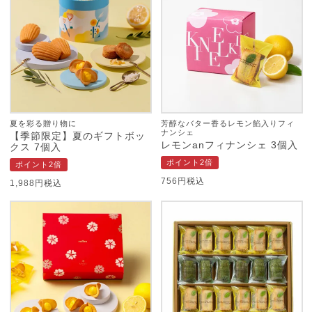
夏を彩る贈り物に
芳醇なバター香るレモン餡入りフィ
ナンシェ
【季節限定】夏のギフトボッ
レモンanフィナンシェ 3個入
クス 7個入
ポイント2倍
ポイント2倍
756
税込
1,988
税込