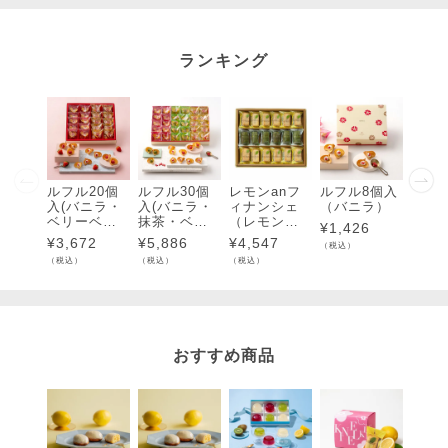
ランキング
ルフル20個
ルフル30個
レモンanフ
ルフル8個入
ルフル
入(バニラ・
入(バニラ・
ィナンシェ
（バニラ）
入（
ベリーベリ
抹茶・ベリ
（レモン・
ラ・
¥
1,426
ー)各10個入
ーベリー)各1
抹茶）18個
ベリ
¥
3,672
¥
5,886
¥
4,547
¥
3,1
（税込）
0個入
入
個入
（税込）
（税込）
（税込）
（税込）
おすすめ商品