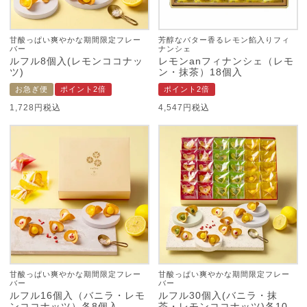
甘酸っぱい爽やかな期間限定フレー
芳醇なバター香るレモン餡入りフィ
バー
ナンシェ
ルフル8個入(レモンココナッ
レモンanフィナンシェ（レモ
ツ)
ン・抹茶）18個入
お急ぎ便
ポイント2倍
ポイント2倍
1,728
税込
4,547
税込
甘酸っぱい爽やかな期間限定フレー
甘酸っぱい爽やかな期間限定フレー
バー
バー
ルフル16個入（バニラ・レモ
ルフル30個入(バニラ・抹
ンココナッツ）各8個入
茶・レモンココナッツ)各10