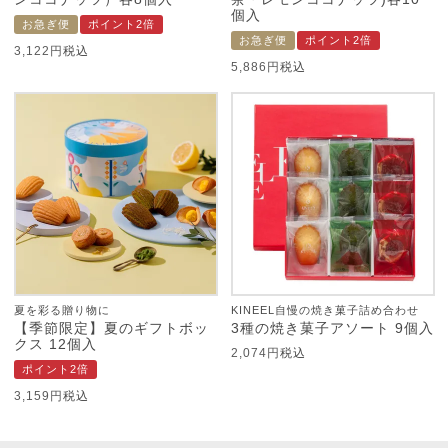
個入
お急ぎ便
ポイント2倍
お急ぎ便
ポイント2倍
3,122
税込
5,886
税込
夏を彩る贈り物に
KINEEL自慢の焼き菓子詰め合わせ
【季節限定】夏のギフトボッ
3種の焼き菓子アソート 9個入
クス 12個入
2,074
税込
ポイント2倍
3,159
税込