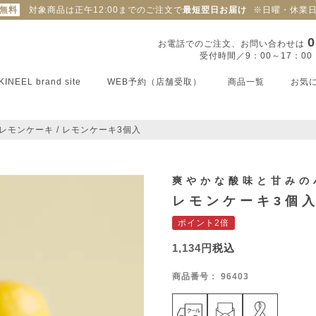
料無料
対象商品は正午12:00までのご注文で
最短翌日お届け
※日曜・休業
0
お電話でのご注文、お問い合わせは
受付時間／9：00～17：0
KINEEL brand site
WEB予約（店舗受取）
商品一覧
お気
レモンケーキ
レモンケーキ3個入
爽やかな酸味と甘みの
レモンケーキ3個
ポイント2倍
1,134
税込
商品番号
96403