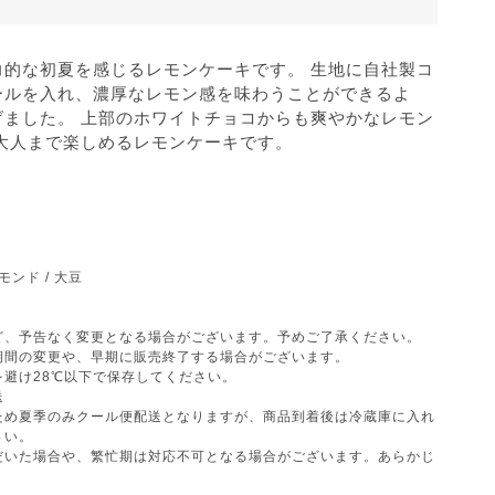
力的な初夏を感じるレモンケーキです。 生地に自社製コ
ールを入れ、濃厚なレモン感を味わうことができるよ
げました。 上部のホワイトチョコからも爽やかなレモン
大人まで楽しめるレモンケーキです。
モンド / 大豆
ど、予告なく変更となる場合がございます。予めご了承ください。
期間の変更や、早期に販売終了する場合がございます。
避け28℃以下で保存してください。
送
ため夏季のみクール便配送となりますが、商品到着後は冷蔵庫に入れ
さい。
だいた場合や、繁忙期は対応不可となる場合がございます。あらかじ