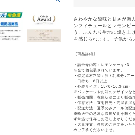
さわやかな酸味と甘さが魅
ンフィチュールとレモンピ
う、ふんわり生地に焼き上
を感じられます。 子供から
【商品詳細】
・詰合せ内容：レモンケーキ×3
※全て個包装されています。
・特定原材料等：卵 / 乳成分 /アー
・日持ち：6日以上
・外装サイズ：15×6×16.3(cm)
※パッケージやお箱のデザインな
・販売期間：在庫状況により販売
・保存方法：直射日光・高温多湿を
・配送方法：夏季のみクール便配
※輸送中の急激な温度変化を防ぐ
ず常温で保存しお召し上がりくだ
・大量注文：多数のご注文をいた
めご了承くださいませ。