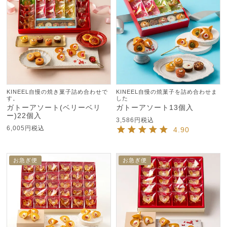
KINEEL自慢の焼き菓子詰め合わせで
KINEEL自慢の焼菓子を詰め合わせま
す。
した
ガトーアソート(ベリーベリ
ガトーアソート13個入
ー)22個入
3,586
税込
6,005
税込
4.90
お急ぎ便
お急ぎ便