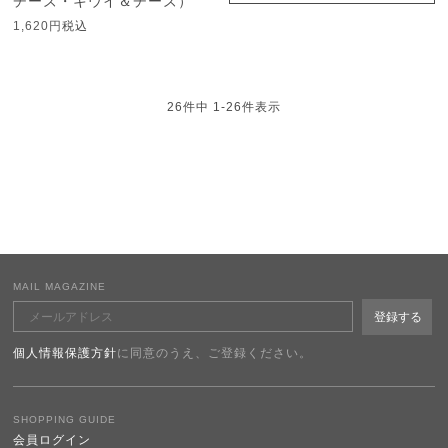
チーズ・キウイ＆チーズ）
1,620
税込
26
件中
1
-
26
件表示
MAIL MAGAZINE
個人情報保護方針
に同意のうえ、ご登録ください。
SHOPPING GUIDE
会員ログイン