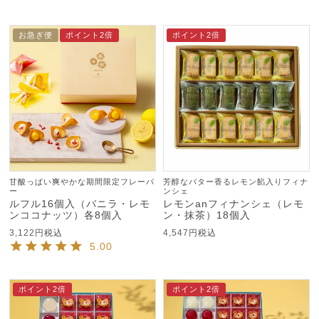
お急ぎ便
ポイント2倍
ポイント2倍
甘酸っぱい爽やかな期間限定フレーバ
芳醇なバター香るレモン餡入りフィナ
ー
ンシェ
ルフル16個入（バニラ・レモ
レモンanフィナンシェ（レモ
ンココナッツ）各8個入
ン・抹茶）18個入
3,122
税込
4,547
税込
5.00
ポイント2倍
ポイント2倍