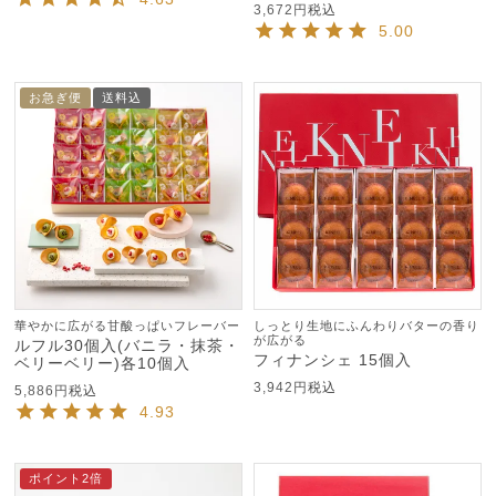
3,672
税込
5.00
お急ぎ便
送料込
華やかに広がる甘酸っぱいフレーバー
しっとり生地にふんわりバターの香り
が広がる
ルフル30個入(バニラ・抹茶・
フィナンシェ 15個入
ベリーベリー)各10個入
3,942
税込
5,886
税込
4.93
ポイント2倍