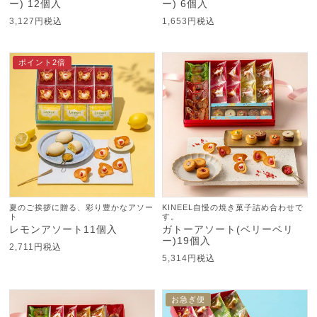
ー) 12個入
ー) 6個入
3,127
税込
1,653
税込
ポイント2倍
夏のご挨拶に贈る、彩り豊かなアソー
KINEEL自慢の焼き菓子詰め合わせで
ト
す。
レモンアソート11個入
ガトーアソート(ベリーベリ
ー)19個入
2,711
税込
5,314
税込
お急ぎ便