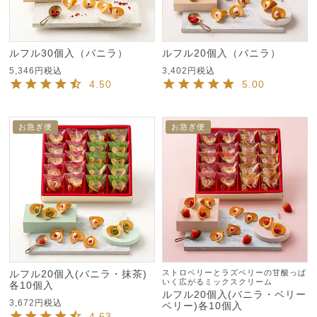
ルフル30個入（バニラ）
ルフル20個入（バニラ）
5,346
税込
3,402
税込
4.50
5.00
お急ぎ便
お急ぎ便
ルフル20個入(バニラ・抹茶)
ストロベリーとラズベリーの甘酸っぱ
いく広がるミックスクリーム
各10個入
ルフル20個入(バニラ・ベリー
3,672
税込
ベリー)各10個入
4.63