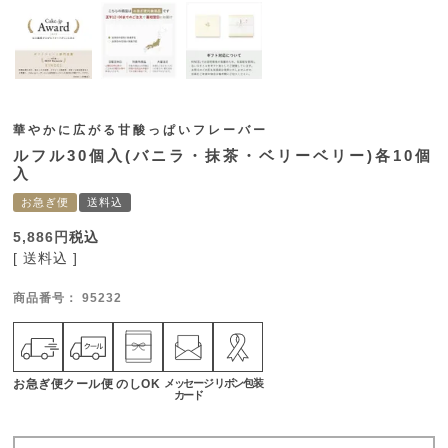
華やかに広がる甘酸っぱいフレーバー
ルフル30個入(バニラ・抹茶・ベリーベリー)各10個
入
お急ぎ便
送料込
5,886
税込
送料込
商品番号
95232
お急ぎ便
クール便
のしOK
メッセージ
リボン包装
カード