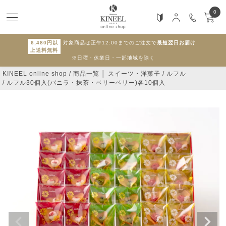
0
6,480円以
対象商品は正午12:00までのご注文で
最短翌日お届け
上送料無料
※日曜・休業日・一部地域を除く
KINEEL online shop
商品一覧 │ スイーツ・洋菓子
ルフル
ルフル30個入(バニラ・抹茶・ベリーベリー)各10個入