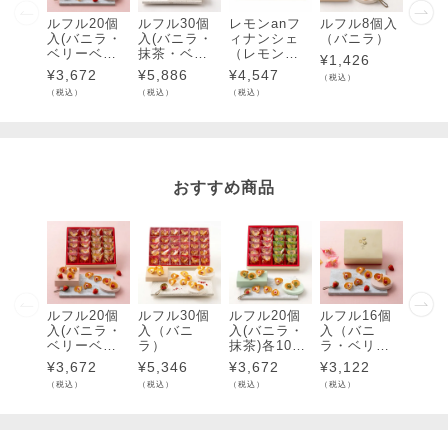
ルフル20個
ルフル30個
レモンanフ
ルフル8個入
ルフル
入(バニラ・
入(バニラ・
ィナンシェ
（バニラ）
入（
ベリーベリ
抹茶・ベリ
（レモン・
ラ・
¥
1,426
ー)各10個入
ーベリー)各1
抹茶）18個
ベリ
¥
3,672
¥
5,886
¥
4,547
¥
3,1
（税込）
0個入
入
個入
（税込）
（税込）
（税込）
（税込）
おすすめ商品
ルフル20個
ルフル30個
ルフル20個
ルフル16個
ルフル
入(バニラ・
入（バニ
入(バニラ・
入（バニ
入(
ベリーベリ
ラ）
抹茶)各10個
ラ・ベリー
抹茶
ー)各10個入
入
ベリー）各8
ンコ
¥
3,672
¥
5,346
¥
3,672
¥
3,122
¥
5,8
個入
ツ)各
（税込）
（税込）
（税込）
（税込）
（税込）