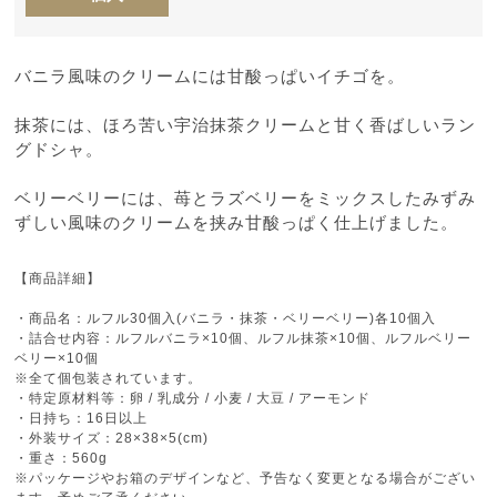
バニラ風味のクリームには甘酸っぱいイチゴを。
抹茶には、ほろ苦い宇治抹茶クリームと甘く香ばしいラン
グドシャ。
ベリーベリーには、苺とラズベリーをミックスしたみずみ
ずしい風味のクリームを挟み甘酸っぱく仕上げました。
【商品詳細】
・商品名：ルフル30個入(バニラ・抹茶・ベリーベリー)各10個入
・詰合せ内容：ルフルバニラ×10個、ルフル抹茶×10個、ルフルベリー
ベリー×10個
※全て個包装されています。
・特定原材料等：卵 / 乳成分 / 小麦 / 大豆 / アーモンド
・日持ち：16日以上
・外装サイズ：28×38×5(cm)
・重さ：560g
※パッケージやお箱のデザインなど、予告なく変更となる場合がござい