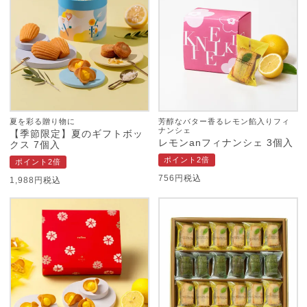
夏を彩る贈り物に
芳醇なバター香るレモン餡入りフィ
ナンシェ
【季節限定】夏のギフトボッ
レモンanフィナンシェ 3個入
クス 7個入
ポイント2倍
ポイント2倍
756
税込
1,988
税込