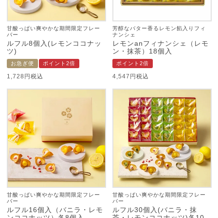
甘酸っぱい爽やかな期間限定フレー
芳醇なバター香るレモン餡入りフィ
バー
ナンシェ
ルフル8個入(レモンココナッ
レモンanフィナンシェ（レモ
ツ)
ン・抹茶）18個入
お急ぎ便
ポイント2倍
ポイント2倍
1,728
税込
4,547
税込
甘酸っぱい爽やかな期間限定フレー
甘酸っぱい爽やかな期間限定フレー
バー
バー
ルフル16個入（バニラ・レモ
ルフル30個入(バニラ・抹
ンココナッツ）各8個入
茶・レモンココナッツ)各10