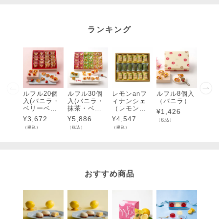
ランキング
ルフル20個
ルフル30個
レモンanフ
ルフル8個入
ルフル
入(バニラ・
入(バニラ・
ィナンシェ
（バニラ）
入（
ベリーベリ
抹茶・ベリ
（レモン・
ラ・
¥
1,426
ー)各10個入
ーベリー)各1
抹茶）18個
ベリ
¥
3,672
¥
5,886
¥
4,547
¥
3,1
（税込）
0個入
入
個入
（税込）
（税込）
（税込）
（税込）
おすすめ商品