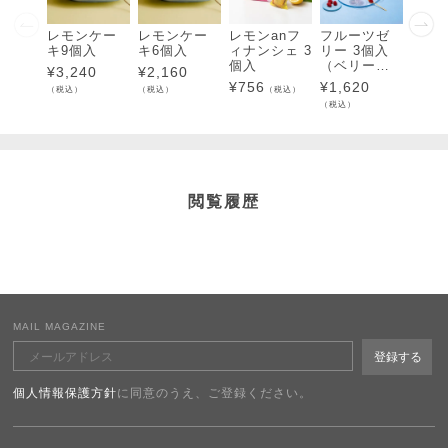
レモンケー
レモンケー
レモンanフ
フルーツゼ
フル
キ9個入
キ6個入
ィナンシェ 3
リー 3個入
リー 
個入
（ベリー＆
（ベ
¥
3,240
¥
2,160
ベリーチー
ベリ
¥
756
¥
1,620
¥
3,7
（税込）
（税込）
（税込）
ズ・レモン
ズ・
（税込）
（税込）
＆チーズ）
＆チ
閲覧履歴
MAIL MAGAZINE
個人情報保護方針
に同意のうえ、ご登録ください。