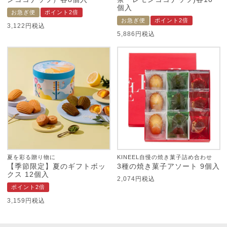
個入
お急ぎ便
ポイント2倍
お急ぎ便
ポイント2倍
3,122
税込
5,886
税込
夏を彩る贈り物に
KINEEL自慢の焼き菓子詰め合わせ
【季節限定】夏のギフトボッ
3種の焼き菓子アソート 9個入
クス 12個入
2,074
税込
ポイント2倍
3,159
税込