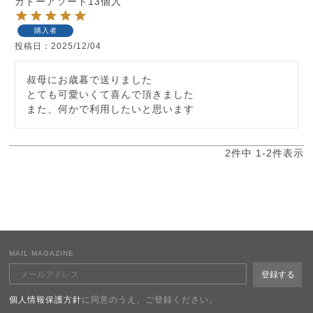
ガトーアソート13個入
購入者
投稿日
2025/12/04
叔母にお歳暮で送りました

とても可愛いくて喜んで頂きました

また、何かで利用したいと思います
2
件中
1
-
2
件表示
MAIL MAGAZINE
個人情報保護方針
に同意のうえ、ご登録ください。