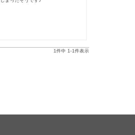
しまったそうです♪
1
件中
1
-
1
件表示