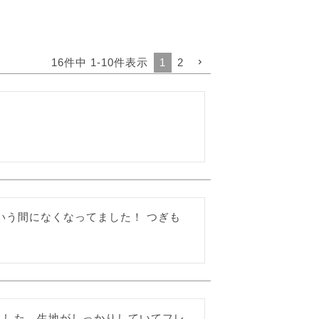
16
件中
1
-
10
件表示
1
2
う間になくなってました！ つぎも 
ました。生地がしっかりしていてフレ