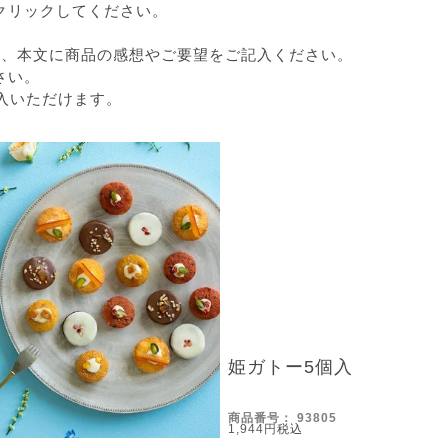
クリックしてください。
き、本文に商品の感想やご要望をご記入ください。
さい。
入いただけます。
姫ガトー5個入
商品番号
93805
1,944
税込