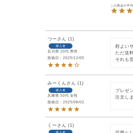
つー
1
程よい
購入者
石川県
20代
男性
ただ送
投稿日
2025/12/05
それも
みーくん
1
プレゼ
購入者
兵庫県
50代
女性
注文し
投稿日
2025/08/02
くー
1
可愛ら
購入者