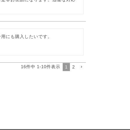
分用にも購入したいです。
16
件中
1
-
10
件表示
1
2