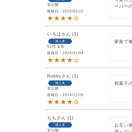
非公開
ーバー
投稿日
2025/02/22
いろは
1
家族で
購入者
50代
女性
投稿日
2025/01/04
Nobby
1
和菓子
購入者
非公開
投稿日
2024/12/26
ちち
1
お互い
購入者
非公開
思って