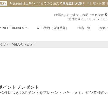
料無料
対象商品は正午12:00までのご注文で
最短翌日お届け
※日曜・休業
0
お電話でのご注文、お問い合わせは
受付時間／9：00～17：0
KINEEL brand site
WEB予約（店舗受取）
商品一覧
お気
姫ガトー5個入のレビュー
ポイントプレゼント
ー1件につき50ポイントをプレゼントいたします。ぜひ皆様の