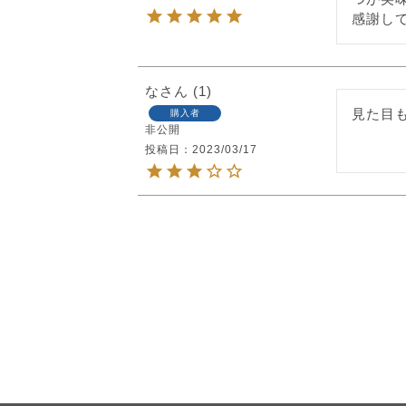
感謝し
な
1
見た目
購入者
非公開
投稿日
2023/03/17