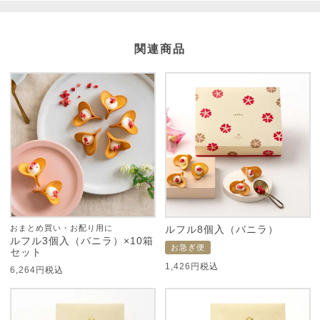
関連商品
おまとめ買い・お配り用に
ルフル8個入（バニラ）
ルフル3個入（バニラ）×10箱
お急ぎ便
セット
1,426
税込
6,264
税込