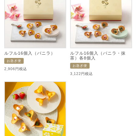
ルフル16個入（バニラ）
ルフル16個入（バニラ・抹
茶）各8個入
お急ぎ便
お急ぎ便
2,906
税込
3,122
税込