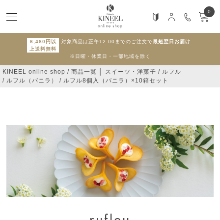
0
6,480円以
対象商品は正午12:00までのご注文で
最短翌日お届け
上送料無料
※日曜・休業日・一部地域を除く
KINEEL online shop
商品一覧 │ スイーツ・洋菓子
ルフル
ルフル（バニラ）
ルフル8個入（バニラ）×10箱セット
rufleu