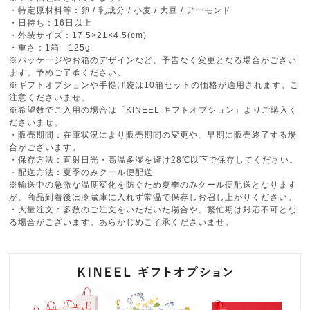
・特定原材料等：卵 / 乳成分 / 小麦 / 大豆 / アーモンド
・日持ち：16日以上
・外装サイズ：17.5×21×4.5(cm)
・重さ：1箱 125g
※パッケージやお箱のデザインなど、予告なく変更となる場合がござい
ます。予めご了承ください。
※ギフトオプションや手提げ袋は10箱セットの価格が適用されます。ご
注意くださいませ。
※希望数でご入用の場合は「KINEEL ギフトオプション」よりご購入く
ださいませ。
・販売期間：在庫状況により販売期間の変更や、早期に販売終了する場
合がございます。
・保存方法：直射日光・高温多湿を避け28℃以下で保存してください。
・配送方法：夏季のみクール便配送
※輸送中の急激な温度変化を防ぐため夏季のみクール便配送となります
が、商品到着後は冷蔵庫に入れず常温で保存しお召し上がりください。
・大量注文：多数のご注文をいただいた場合や、繁忙期は対応不可とな
る場合がございます。あらかじめご了承くださいませ。