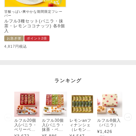
甘酸っぱい爽やかな期間限定フレー
バー
ルフル3種セット(バニラ・抹
茶・レモンココナッツ) 各8個
入
お急ぎ便
ポイント2倍
4,817
税込
ランキング
ルフル20個
ルフル30個
レモンanフ
ルフル8個入
ルフル
入(バニラ・
入(バニラ・
ィナンシェ
（バニラ）
入（
ベリーベリ
抹茶・ベリ
（レモン・
ラ・
¥
1,426
ー)各10個入
ーベリー)各1
抹茶）18個
ベリ