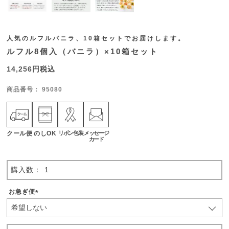
人気のルフルバニラ、10箱セットでお届けします。
ルフル8個入（バニラ）×10箱セット
14,256
税込
商品番号
95080
クール便
のしOK
リボン包装
メッセージ
カード
お急ぎ便
(
必
須