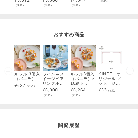
¥
3,672
¥
5,886
¥
4,547
¥
3,1
（税込）
0個入
入
個入
（税込）
（税込）
（税込）
（税込）
おすすめ商品
ルフル 3個入
ワイン＆ス
ルフル3個入
KINEEL オ
ルフ
（バニラ）
イーツペア
（バニラ）×
リジナル メ
（バ
リングボッ
10箱セット
ッセージカ
¥
627
¥
1,4
（税込）
クス
ード（無
¥
6,000
¥
6,264
¥
33
（税込）
（税込）
地）
（税込）
（税込）
閲覧履歴