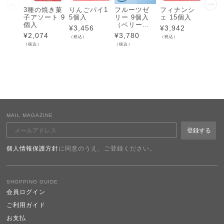
3種の焼き菓
りんごパイ1
フルーツゼ
フィナンシ
フィ
子アソート 9
5個入
リー 9個入
ェ 15個入
ェ 9
個入
（ベリー＆
¥
3,456
¥
3,942
¥
2,3
ベリーチー
¥
2,074
¥
3,780
（税込）
（税込）
（税込）
ズ・レモン
（税込）
（税込）
＆チーズ）
MAIL MAGAZINE
個人情報保護方針
に同意のうえ、ご登録ください。
SHOPPING GUIDE
会員ログイン
ご利用ガイド
お支払