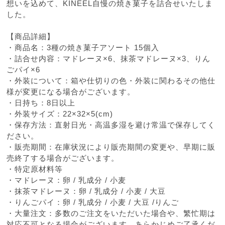
想いを込めて、KINEEL自慢の焼き菓子を詰合せいたしま
した。
【商品詳細】
・商品名：3種の焼き菓子アソート 15個入
・詰合せ内容：マドレーヌ×6、抹茶マドレーヌ×3、りん
ごパイ×6
・外装について：箱や仕切りの色・外装に関わるその他仕
様が変更になる場合がございます。
・日持ち：8日以上
・外装サイズ：22×32×5(cm)
・保存方法：直射日光・高温多湿を避け常温で保存してく
ださい。
・販売期間：在庫状況により販売期間の変更や、早期に販
売終了する場合がございます。
・特定原材料等
・マドレーヌ：卵 / 乳成分 / 小麦
・抹茶マドレーヌ：卵 / 乳成分 / 小麦 / 大豆
・りんごパイ：卵 / 乳成分 / 小麦 / 大豆 /りんご
・大量注文：多数のご注文をいただいた場合や、繁忙期は
対応不可となる場合がございます。あらかじめご了承くだ