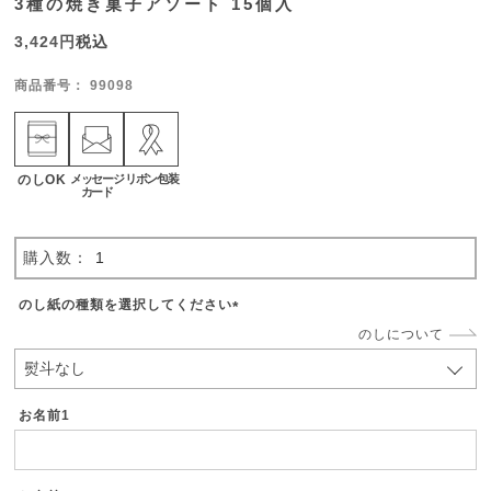
3種の焼き菓子アソート 15個入
3,424
税込
商品番号
99098
のしOK
メッセージ
リボン包装
カード
のし紙の種類を選択してください
(
のしについて
必
須
)
お名前1