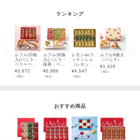
ランキング
ルフル20個
ルフル30個
レモンanフ
ルフル8個入
ルフル
入(バニラ・
入(バニラ・
ィナンシェ
（バニラ）
入（
ベリーベリ
抹茶・ベリ
（レモン・
ラ・
¥
1,426
ー)各10個入
ーベリー)各1
抹茶）18個
ベリ
¥
3,672
¥
5,886
¥
4,547
¥
3,1
（税込）
0個入
入
個入
（税込）
（税込）
（税込）
（税込）
おすすめ商品