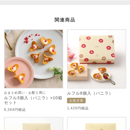
関連商品
おまとめ買い・お配り用に
ルフル8個入（バニラ）
ルフル3個入（バニラ）×10箱
お急ぎ便
セット
1,426
税込
6,264
税込