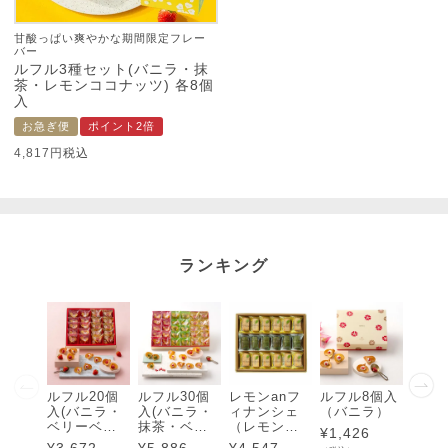
甘酸っぱい爽やかな期間限定フレー
バー
ルフル3種セット(バニラ・抹
茶・レモンココナッツ) 各8個
入
お急ぎ便
ポイント2倍
4,817
税込
ランキング
ルフル20個
ルフル30個
レモンanフ
ルフル8個入
ルフル
入(バニラ・
入(バニラ・
ィナンシェ
（バニラ）
入（
ベリーベリ
抹茶・ベリ
（レモン・
ラ・
¥
1,426
ー)各10個入
ーベリー)各1
抹茶）18個
ベリ