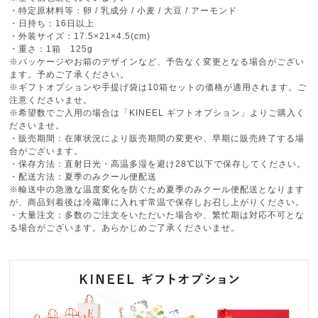
・特定原材料等：卵 / 乳成分 / 小麦 / 大豆 / アーモンド
・日持ち：16日以上
・外装サイズ：17.5×21×4.5(cm)
・重さ：1箱 125g
※パッケージやお箱のデザインなど、予告なく変更となる場合がござい
ます。予めご了承ください。
※ギフトオプションや手提げ袋は10箱セットの価格が適用されます。ご
注意くださいませ。
※希望数でご入用の場合は「KINEEL ギフトオプション」よりご購入く
ださいませ。
・販売期間：在庫状況により販売期間の変更や、早期に販売終了する場
合がございます。
・保存方法：直射日光・高温多湿を避け28℃以下で保存してください。
・配送方法：夏季のみクール便配送
※輸送中の急激な温度変化を防ぐため夏季のみクール便配送となります
が、商品到着後は冷蔵庫に入れず常温で保存しお召し上がりください。
・大量注文：多数のご注文をいただいた場合や、繁忙期は対応不可とな
る場合がございます。あらかじめご了承くださいませ。