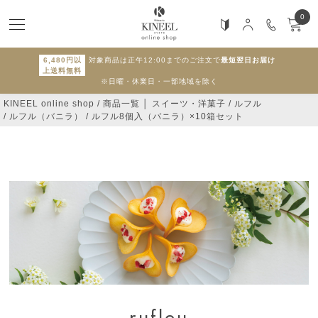
0
6,480円以
対象商品は正午12:00までのご注文で
最短翌日お届け
上送料無料
※日曜・休業日・一部地域を除く
KINEEL online shop
商品一覧 │ スイーツ・洋菓子
ルフル
ルフル（バニラ）
ルフル8個入（バニラ）×10箱セット
rufleu