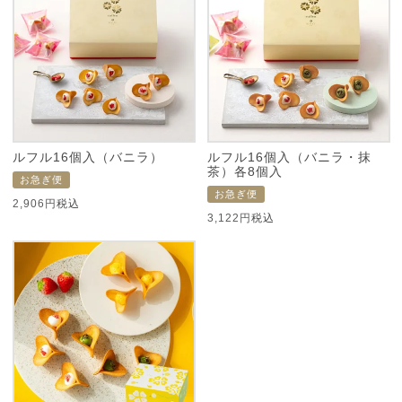
ルフル16個入（バニラ）
ルフル16個入（バニラ・抹
茶）各8個入
お急ぎ便
お急ぎ便
2,906
税込
3,122
税込