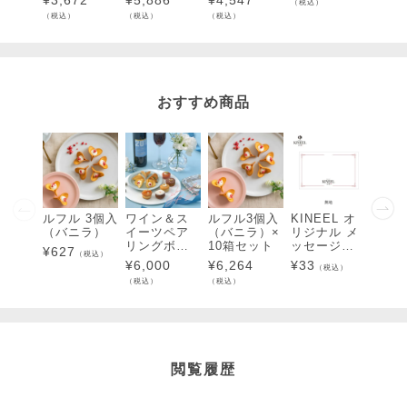
¥
3,672
¥
5,886
¥
4,547
¥
3,1
（税込）
0個入
入
個入
（税込）
（税込）
（税込）
（税込）
おすすめ商品
ルフル 3個入
ワイン＆ス
ルフル3個入
KINEEL オ
ルフ
（バニラ）
イーツペア
（バニラ）×
リジナル メ
（バ
リングボッ
10箱セット
ッセージカ
¥
627
¥
1,4
（税込）
クス
ード（無
¥
6,000
¥
6,264
¥
33
（税込）
（税込）
地）
（税込）
（税込）
閲覧履歴