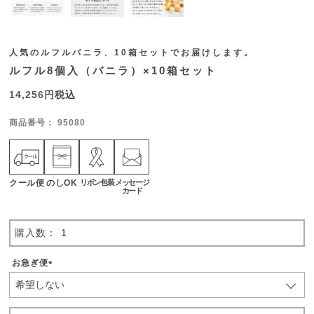
人気のルフルバニラ、10箱セットでお届けします。
ルフル8個入（バニラ）×10箱セット
14,256
税込
商品番号
95080
クール便
のしOK
リボン包装
メッセージ
カード
お急ぎ便
(
必
須