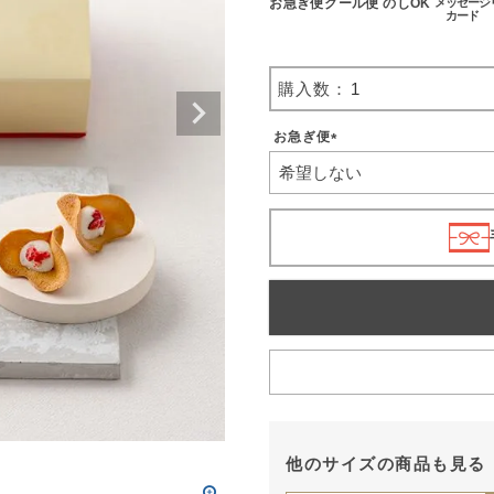
お急ぎ便
クール便
のしOK
メッセージ
カード
お急ぎ便
(
必
須
)
他のサイズの商品も見る