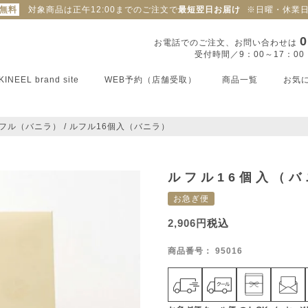
料無料
対象商品は正午12:00までのご注文で
最短翌日お届け
※日曜・休業
0
お電話でのご注文、お問い合わせは
受付時間／9：00～17：0
KINEEL brand site
WEB予約（店舗受取）
商品一覧
お気
フル（バニラ）
ルフル16個入（バニラ）
ルフル16個入（バ
お急ぎ便
2,906
税込
商品番号
95016