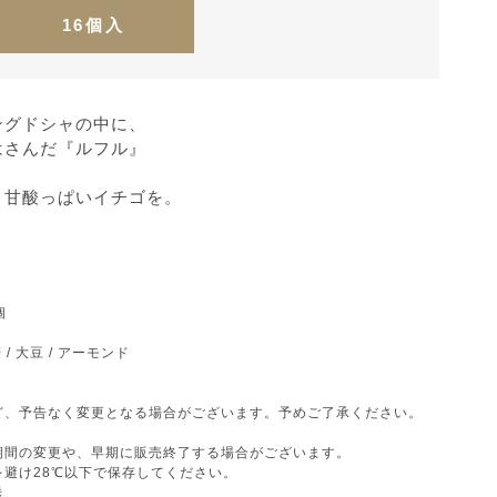
16個入
ングドシャの中に、
はさんだ『ルフル』
、甘酸っぱいイチゴを。
個
 / 大豆 / アーモンド
ど、予告なく変更となる場合がございます。予めご了承ください。
期間の変更や、早期に販売終了する場合がございます。
避け28℃以下で保存してください。
送