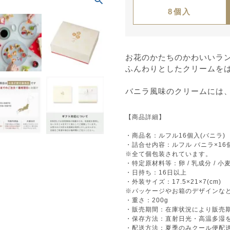
8個入
お花のかたちのかわいいラ
ふんわりとしたクリームを
バニラ風味のクリームには
【商品詳細】
・商品名：ルフル16個入(バニラ)
・詰合せ内容：ルフル バニラ×16
※全て個包装されています。
・特定原材料等：卵 / 乳成分 / 小麦
・日持ち：16日以上
・外装サイズ：17.5×21×7(cm)
※パッケージやお箱のデザインな
・重さ：200g
・販売期間：在庫状況により販売
・保存方法：直射日光・高温多湿を
・配送方法：夏季のみクール便配