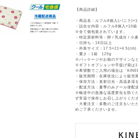
【商品詳細】
・商品名：ルフル8個入(バニラ)×
・詰合せ内容：ルフル8個入×10箱
※全て個包装されています。
・特定原材料等：卵 / 乳成分 / 小麦
・日持ち：16日以上
・外装サイズ：17.5×21×4.5(cm)
・重さ：1箱 125g
※パッケージやお箱のデザインな
※ギフトオプションや手提げ袋は
※希望数でご入用の場合は「KIN
・販売期間：在庫状況により販売
・保存方法：直射日光・高温多湿を
・配送方法：夏季のみクール便配
※輸送中の急激な温度変化を防ぐ
ず常温で保存しお召し上がりくだ
・大量注文：多数のご注文をいた
めご了承くださいませ。