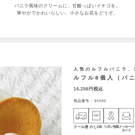
バニラ風味のクリームに、甘酸っぱいイチゴを。
華やかでかわいらしい、小さなお花をどうぞ。
人気のルフルバニラ、
ルフル8個入（バニ
14,256
税込
商品番号
95080
クール便
のしOK
リボン包装
メッセージ
カード