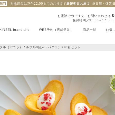
料無料
対象商品は正午12:00までのご注文で
最短翌日お届け
※日曜・休業
0
お電話でのご注文、お問い合わせは
受付時間／9：00～17：0
KINEEL brand site
WEB予約（店舗受取）
商品一覧
お気
フル（バニラ）
ルフル8個入（バニラ）×10箱セット