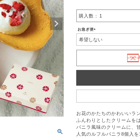
お急ぎ便
(
必
須
)
お花のかたちのかわいいラ
ふんわりとしたクリームを
バニラ風味のクリームに、
人気のルフルバニラ8個入を