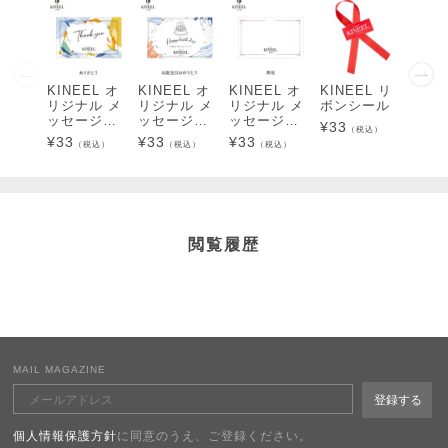
KINEEL オ
KINEEL オ
KINEEL オ
KINEEL リ
KINE
リジナル メ
リジナル メ
リジナル メ
ボンシール
リジ
ッセージカ
ッセージカ
ッセージカ
ッセ
¥
33
（税込）
ード（あり
ード（誕生
ード（無
ード
¥
33
¥
33
¥
33
¥
33
（税込）
（税込）
（税込）
（
がとう）
日おめでと
地）
でと
う）
閲覧履歴
MAIL MAGAZINE
個人情報保護方針
に同意のうえ、ご登録ください。