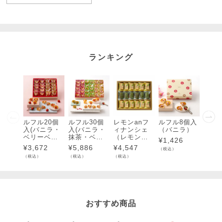
ランキング
ルフル20個
ルフル30個
レモンanフ
ルフル8個入
ルフル
入(バニラ・
入(バニラ・
ィナンシェ
（バニラ）
入（
ベリーベリ
抹茶・ベリ
（レモン・
ラ・
¥
1,426
ー)各10個入
ーベリー)各1
抹茶）18個
ベリ
¥
3,672
¥
5,886
¥
4,547
¥
3,1
（税込）
0個入
入
個入
（税込）
（税込）
（税込）
（税込）
おすすめ商品