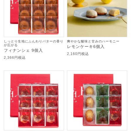
しっとり生地にふんわりバターの香り
爽やかな酸味と甘みのハーモニー
が広がる
レモンケーキ6個入
フィナンシェ 9個入
2,160
税込
2,366
税込