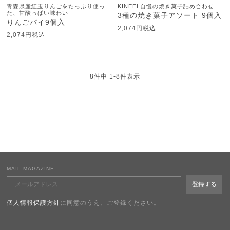
青森県産紅玉りんごをたっぷり使っ
KINEEL自慢の焼き菓子詰め合わせ
た、甘酸っぱい味わい
3種の焼き菓子アソート 9個入
りんごパイ9個入
2,074
税込
2,074
税込
8
件中
1
-
8
件表示
MAIL MAGAZINE
個人情報保護方針
に同意のうえ、ご登録ください。