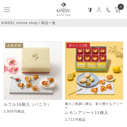
0
KINEEL online shop
商品一覧
おすすめ順
価格が安い順
価格が高い順
新着順
お急ぎ便
ポイント2倍
ルフル16個入（バニラ）
夏のご挨拶に贈る、彩り豊かなアソー
ト
2,906
税込
レモンアソート11個入
2,711
税込