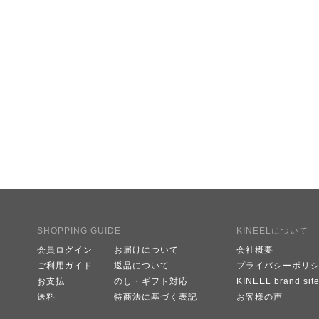
SHOPPING GUIDE
KINEELについて
会員ログイン
お届けについて
会社概要
ご利用ガイド
返品について
プライバシーポリ
お支払
のし・ギフト対応
KINEEL brand sit
送料
特商法に基づく表記
お客様の声