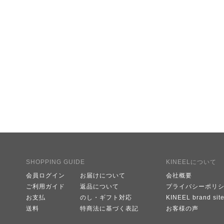
SHOPPING GUIDE
KINEELについて
会員ログイン
お届けについて
会社概要
ご利用ガイド
返品について
プライバシーポリ
お支払
のし・ギフト対応
KINEEL brand sit
送料
特商法に基づく表記
お客様の声