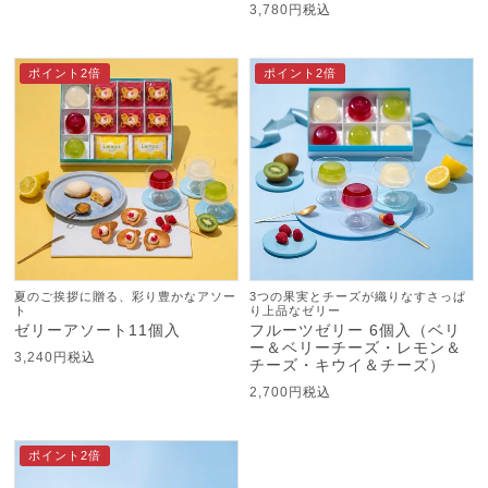
3,780
税込
ポイント2倍
ポイント2倍
夏のご挨拶に贈る、彩り豊かなアソー
3つの果実とチーズが織りなすさっぱ
ト
り上品なゼリー
ゼリーアソート11個入
フルーツゼリー 6個入（ベリ
ー＆ベリーチーズ・レモン＆
3,240
税込
チーズ・キウイ＆チーズ）
2,700
税込
ポイント2倍