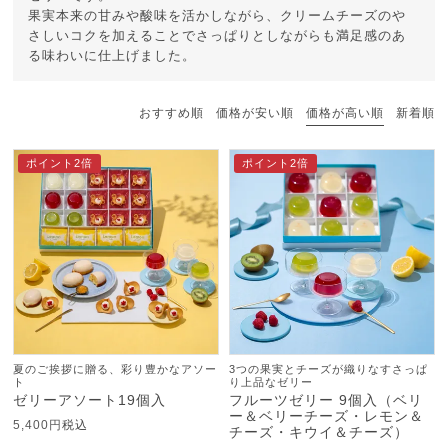
果実本来の甘みや酸味を活かしながら、クリームチーズのや
さしいコクを加えることでさっぱりとしながらも満足感のあ
る味わいに仕上げました。
おすすめ順
価格が安い順
価格が高い順
新着順
ポイント2倍
ポイント2倍
夏のご挨拶に贈る、彩り豊かなアソー
3つの果実とチーズが織りなすさっぱ
ト
り上品なゼリー
ゼリーアソート19個入
フルーツゼリー 9個入（ベリ
ー＆ベリーチーズ・レモン＆
5,400
税込
チーズ・キウイ＆チーズ）