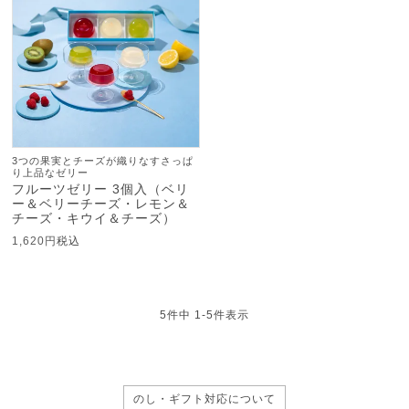
3つの果実とチーズが織りなすさっぱ
り上品なゼリー
フルーツゼリー 3個入（ベリ
ー＆ベリーチーズ・レモン＆
チーズ・キウイ＆チーズ）
1,620
税込
5
件中
1
-
5
件表示
のし・ギフト対応について