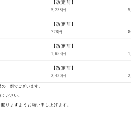
【改定前】
5,238円
5
【改定前】
778円
8
【改定前】
1,653円
1
【改定前】
2,420円
2
品の一例でございます。
覧ください。
を賜りますようお願い申し上げます。